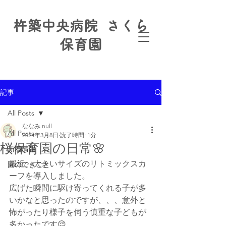
杵築中央病院 さくら
保育園
記事
All Posts
ななみ null
All Posts
2024年3月8日
読了時間: 1分
桜保育園の日常🌸
新着情報
最近、大きいサイズのリトミックスカ
園のできごと
ーフを導入しました。
広げた瞬間に駆け寄ってくれる子が多
いかなと思ったのですが、、、意外と
怖がったり様子を伺う慎重な子どもが
多かったです😌