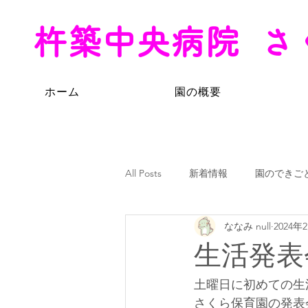
杵築中央病院 さ
ホーム
園の概要
All Posts
新着情報
園のできご
ななみ null
2024年
生活発表会
土曜日に初めての生
さくら保育園の発表