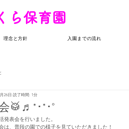
くら保育園
理念と方針
入園までの流れ
と
2月26日
読了時間: 1分
♬*･*･°
活発表会を行いました。
会は、普段の園での様子を見ていただきました！