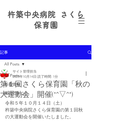
杵築中央病院 さくら
保育園
記事
All Posts
サイト管理担当
All Posts
2023年10月14日
読了時間: 1分
第１回さくら保育園「秋の
新着情報
大運動会」開催(*^▽^*)
園のできごと
令和５年１０月１４日（土）
杵築中央病院さくら保育園の第１回秋
の大運動会を開催いたしました。