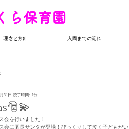
くら保育園
理念と方針
入園までの流れ
と
1月31日
読了時間: 1分
as🎅💫
マス会を行いました！
ス会に園長サンタが登場！びっくりして泣く子どもがい